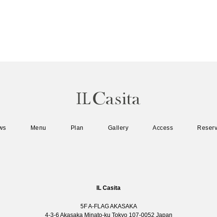
ws
Menu
Plan
Gallery
Access
Reserv
IL Casita
5F A-FLAG AKASAKA
4-3-6 Akasaka Minato-ku Tokyo 107-0052 Japan