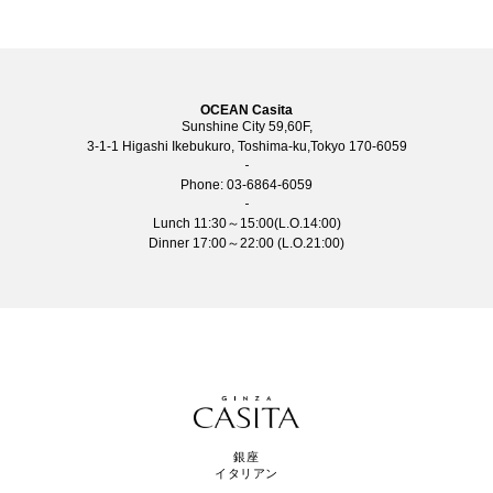
OCEAN Casita
Sunshine City 59,60F,
3-1-1 Higashi Ikebukuro, Toshima-ku,Tokyo 170-6059
Phone:
03-6864-6059
Lunch 11:30～15:00(L.O.14:00)
Dinner 17:00～22:00 (L.O.21:00)
銀座
イタリアン