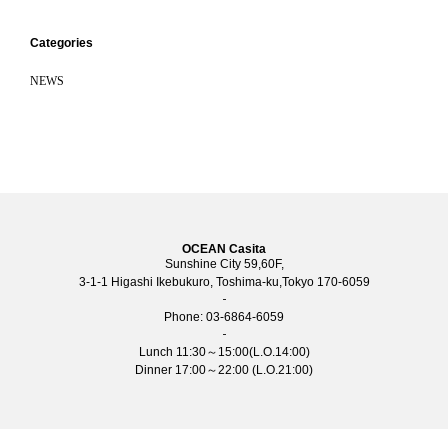
Categories
NEWS
OCEAN Casita
Sunshine City 59,60F,
3-1-1 Higashi Ikebukuro, Toshima-ku,Tokyo 170-6059
Phone:
03-6864-6059
Lunch 11:30～15:00(L.O.14:00)
Dinner 17:00～22:00 (L.O.21:00)