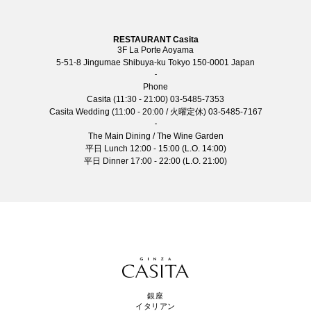
RESTAURANT Casita
3F La Porte Aoyama
5-51-8 Jingumae Shibuya-ku Tokyo 150-0001 Japan
Phone
Casita (11:30 - 21:00)
03-5485-7353
Casita Wedding (11:00 - 20:00 / 火曜定休)
03-5485-7167
The Main Dining / The Wine Garden
平日 Lunch 12:00 - 15:00 (L.O. 14:00)
平日 Dinner 17:00 - 22:00 (L.O. 21:00)
銀座
イタリアン