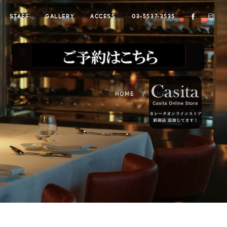
STAFF
GALLERY
ACCESS
03-5537-3535
HOME
MENU