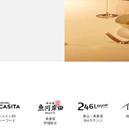
池
シャイン60
青山・表参道
表参道
シーフード
246ラウンジ
炉端焼き