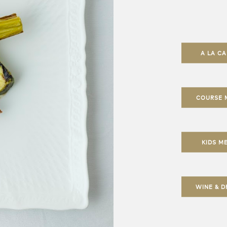
A LA C
COURSE 
KIDS M
WINE & D