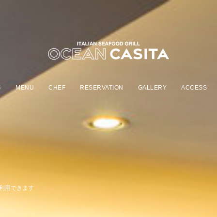
S
MENU
CHEF
RESERVATION
GALLERY
ACCESS
aを利用できます