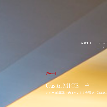
ABOUT
NEW
[News]
Casita MICE
カシータMICE 社内イベントや会議でもCasit