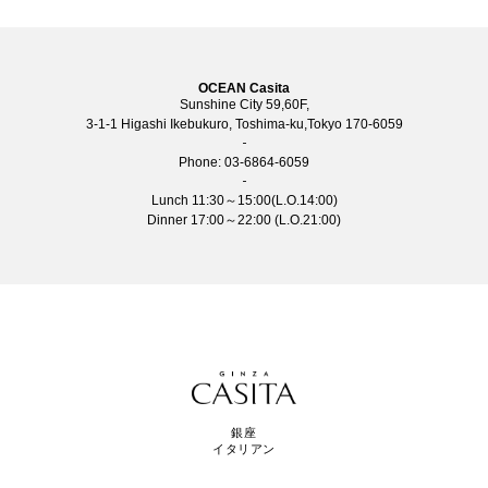
OCEAN Casita
Sunshine City 59,60F,
3-1-1 Higashi Ikebukuro, Toshima-ku,Tokyo 170-6059
Phone:
03-6864-6059
Lunch 11:30～15:00(L.O.14:00)
Dinner 17:00～22:00 (L.O.21:00)
銀座
イタリアン