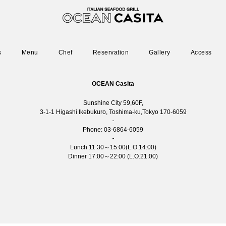
s
Menu
Chef
Reservation
Gallery
Access
OCEAN Casita
Sunshine City 59,60F,
3-1-1 Higashi Ikebukuro, Toshima-ku,Tokyo 170-6059
Phone:
03-6864-6059
Lunch 11:30～15:00(L.O.14:00)
Dinner 17:00～22:00 (L.O.21:00)