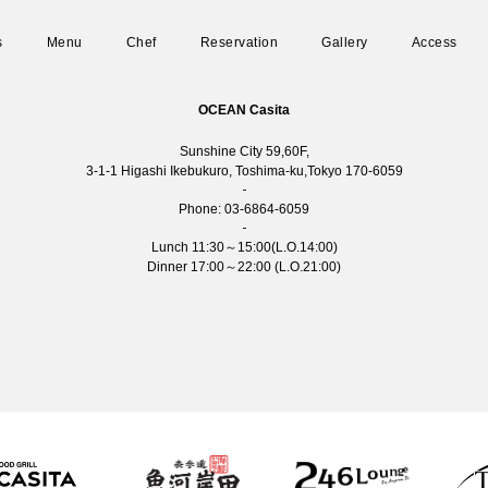
s
Menu
Chef
Reservation
Gallery
Access
OCEAN Casita
Sunshine City 59,60F,
3-1-1 Higashi Ikebukuro, Toshima-ku,Tokyo 170-6059
Phone:
03-6864-6059
Lunch 11:30～15:00(L.O.14:00)
Dinner 17:00～22:00 (L.O.21:00)