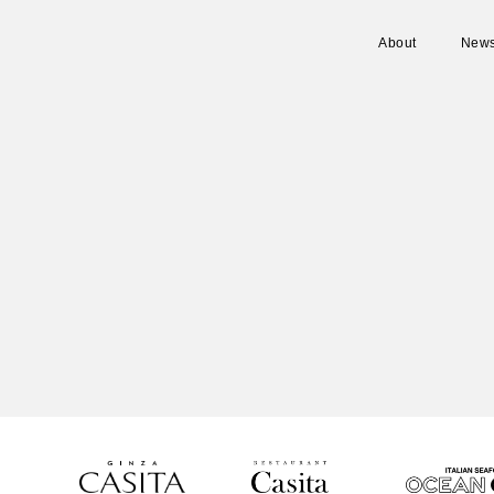
About
New