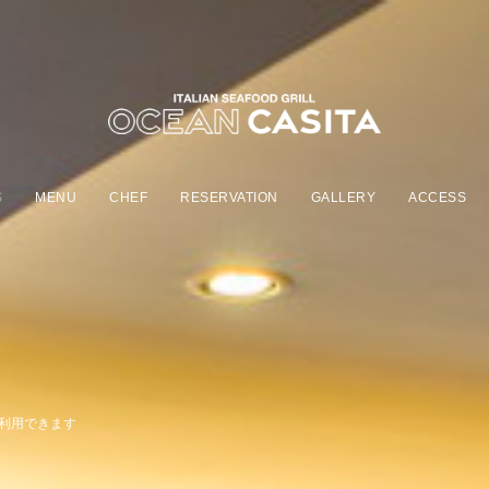
S
MENU
CHEF
RESERVATION
GALLERY
ACCESS
aを利用できます