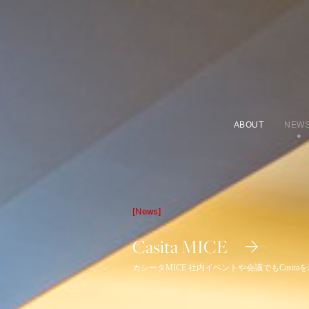
ABOUT
NEW
[News]
Casita MICE
カシータMICE 社内イベントや会議でもCasit