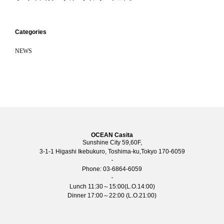
Categories
NEWS
OCEAN Casita
Sunshine City 59,60F,
3-1-1 Higashi Ikebukuro, Toshima-ku,Tokyo 170-6059
Phone:
03-6864-6059
Lunch 11:30～15:00(L.O.14:00)
Dinner 17:00～22:00 (L.O.21:00)