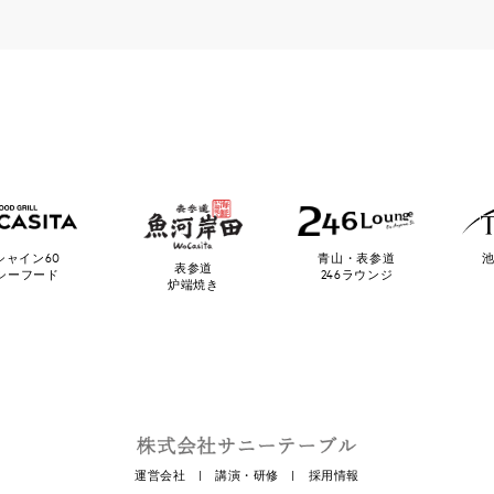
池
シャイン60
青山・表参道
表参道
シーフード
246ラウンジ
炉端焼き
運営会社
|
講演・研修
|
採用情報