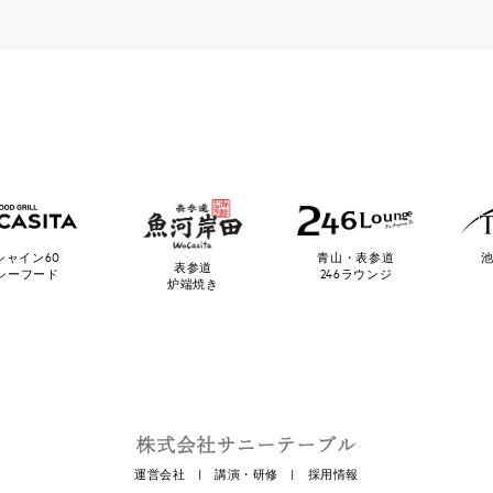
池
シャイン60
青山・表参道
表参道
シーフード
246ラウンジ
炉端焼き
運営会社
|
講演・研修
|
採用情報