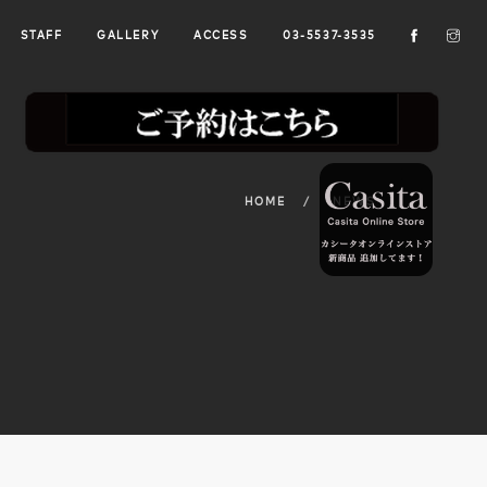
STAFF
GALLERY
ACCESS
03-5537-3535
HOME
NEWS