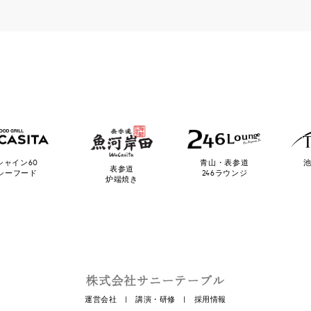
池
シャイン60
青山・表参道
表参道
シーフード
246ラウンジ
炉端焼き
運営会社
|
講演・研修
|
採用情報