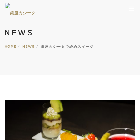
NEWS
HOME
ABOUT
HOME
NEWS
銀座カシータで締めスイーツ
NEWS
MENU
PLAN
RESERVATION
STAFF
GALLERY
ACCESS
03-5537-3535