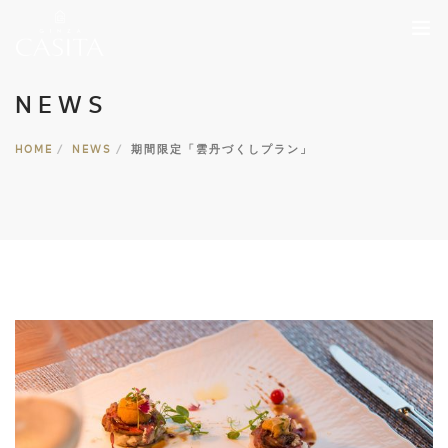
NEWS
HOME
ABOUT
HOME
NEWS
期間限定「雲丹づくしプラン」
NEWS
MENU
PLAN
RESERVATION
STAFF
GALLERY
ACCESS
03-5537-3535