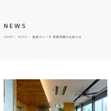
NEWS
HOME
ABOUT
HOME
NEWS
銀座カシータ 営業再開のお知らせ
NEWS
MENU
PLAN
RESERVATION
STAFF
GALLERY
ACCESS
03-5537-3535