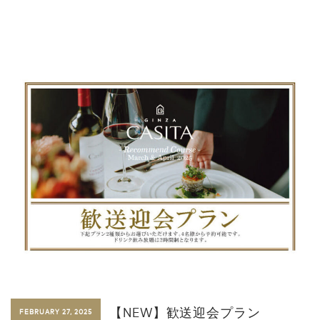
HOME
ABOUT
NEWS
MENU
PLAN
RESERVATION
STAFF
GALLERY
ACCESS
03-5537-3535
【NEW】歓送迎会プラン
FEBRUARY 27, 2025